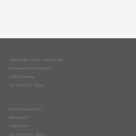
Mildenberger • Lusch + Partner mbB
Bertha-von-Suttner-Straße 3
77654 Offenburg
Tel: +49 (0)781 - 93810
Niederlassung Achern
Martinstraße 7
77855 Achern
Tel: +49 (0)7841 - 66670