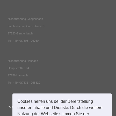
Niederlassung Gengenbach
Lambert-von-Büren-Straße 3
77723 Gengenbach
Tel: +49 (0)7803 - 96760
Niederlassung Hausach
Hauptstraße 104
77756 Hausach
Tel: +49 (0)7831 - 968310
Cookies helfen uns bei der Bereitstellung
© Copyright
2026 Mildenberger • Lusch und Partner mbB | All Rights
unserer Inhalte und Dienste. Durch die weitere
Reserved |
Impressum
|
Datenschutz
| Webdesign:
Nutzung der Webseite stimmen Sie der