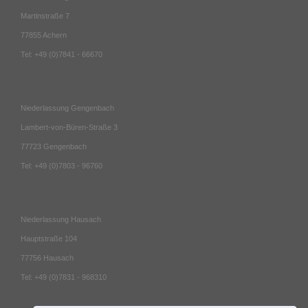
Martinstraße 7
77855 Achern
Tel: +49 (0)7841 - 66670
Niederlassung Gengenbach
Lambert-von-Büren-Straße 3
77723 Gengenbach
Tel: +49 (0)7803 - 96760
Niederlassung Hausach
Hauptstraße 104
77756 Hausach
Tel: +49 (0)7831 - 968310