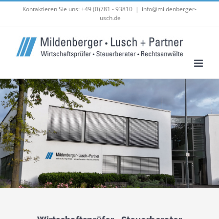
Zum
Kontaktieren Sie uns: +49 (0)781 - 93810
|
info@mildenberger-
lusch.de
Inhalt
springen