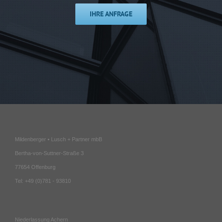
IHRE ANFRAGE
Mildenberger • Lusch + Partner mbB
Bertha-von-Suttner-Straße 3
77654 Offenburg
Tel: +49 (0)781 - 93810
Niederlassung Achern