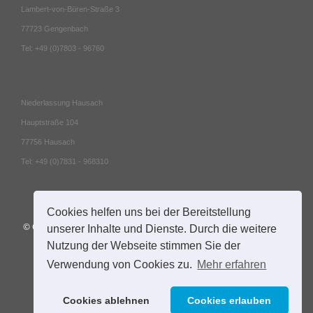
Lambert-von-Büren-Straße 3
77723 Gengenbach
Tel: +49 (0)7803 - 96760
Niederlassung Hausach
Hauptstraße 104
77756 Hausach
Tel: +49 (0)7831 - 968310
Cookies helfen uns bei der Bereitstellung
© Copyright
2026 Mildenberger • Lusch und Partner mbB | All Rights
unserer Inhalte und Dienste. Durch die weitere
Reserved |
Impressum
|
Datenschutz
| Webdesign:
Nutzung der Webseite stimmen Sie der
www.drehcafe.de
Verwendung von Cookies zu.
Mehr erfahren
Cookies ablehnen
Cookies erlauben
Facebook