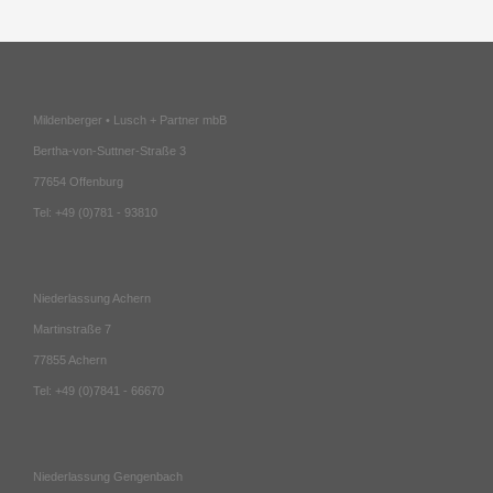
Mildenberger • Lusch + Partner mbB
Bertha-von-Suttner-Straße 3
77654 Offenburg
Tel: +49 (0)781 - 93810
Niederlassung Achern
Martinstraße 7
77855 Achern
Tel: +49 (0)7841 - 66670
Niederlassung Gengenbach