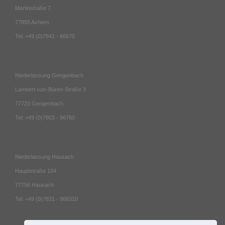
Martinstraße 7
77855 Achern
Tel: +49 (0)7841 - 66670
Niederlassung Gengenbach
Lambert-von-Büren-Straße 3
77723 Gengenbach
Tel: +49 (0)7803 - 96760
Niederlassung Hausach
Hauptstraße 104
77756 Hausach
Tel: +49 (0)7831 - 968310