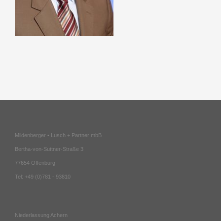
Mildenberger • Lusch + Partner mbB
Bertha-von-Suttner-Straße 3
77654 Offenburg
Tel: +49 (0)781 - 93810
Niederlassung Achern