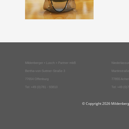
Mildenberger • Lusch + Partner mbB
Niederlassu
Bertha-von-Suttner-Straße 3
Martinstraße
77654 Offenburg
77855 Ache
Tel: +49 (0)781 - 93810
Tel: +49 (0)
© Copyright
2026 Mildenberg