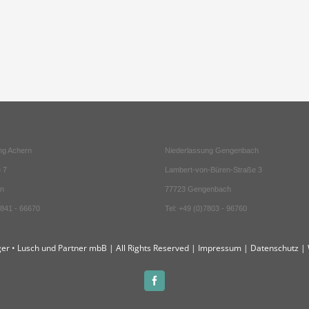
ng Achern
Niederlassung Gengenbach
 7
Lambert-von-Büren-Straße 3
rn
77723 Gengenbach
7841 - 66670
Tel: +49 (0)7803 - 96760
er • Lusch und Partner mbB | All Rights Reserved |
Impressum
|
Datenschutz
| 
Facebook