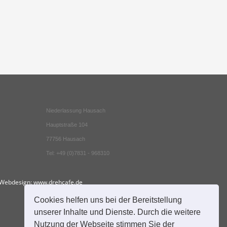
Niederlassung Hausach
Hauptstraße 104
77756 Hausach
Tel: +49 (0)7831 - 968310
Webdesign:
www.drehcafe.de
Cookies helfen uns bei der Bereitstellung
unserer Inhalte und Dienste. Durch die weitere
Nutzung der Webseite stimmen Sie der